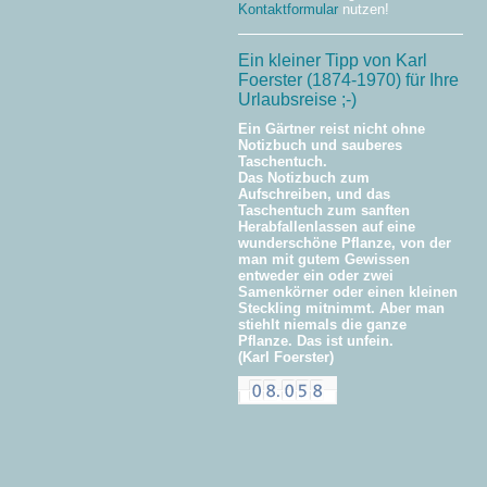
Kontaktformular
nutzen!
Ein kleiner Tipp von Karl
Foerster (1874-1970) für Ihre
Urlaubsreise ;-)
Ein Gärtner reist nicht ohne
Notizbuch und sauberes
Taschentuch.
Das Notizbuch zum
Aufschreiben, und das
Taschentuch zum sanften
Herabfallenlassen auf eine
wunderschöne Pflanze, von der
man mit gutem Gewissen
entweder ein oder zwei
Samenkörner oder einen kleinen
Steckling mitnimmt. Aber man
stiehlt niemals die ganze
Pflanze. Das ist unfein.
(Karl Foerster)