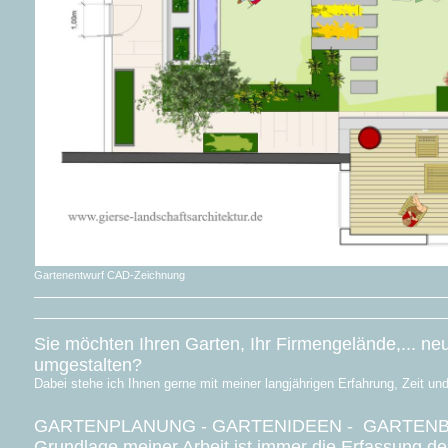
Gartenentwurf CAD-Zeichnung
Sie möchten Ihren Garten, Ihr Firmengelände,... ne
umgestalten?
Dabei stehe ich Ihnen gerne mit meiner langjährigen Erfahrung, Zeit und
GARTENPLANUNG - GARTENIDEEN - GARTEN
Grundlage meiner Arbeit ist immer die Erfassung d