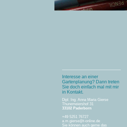
Interesse an einer
Gartenplanung? Dann treten
Sie doch einfach mal mit mir
in Kontakt.
Dipl. Ing. Anna Maria Gierse
Thunemeiershof 31
33102 Paderborn
+49 5251 76727
a.m.gierse@t-online.de
Sie können auch gerne das