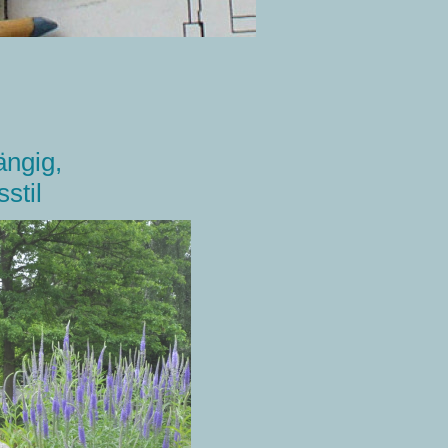
ngig,
stil