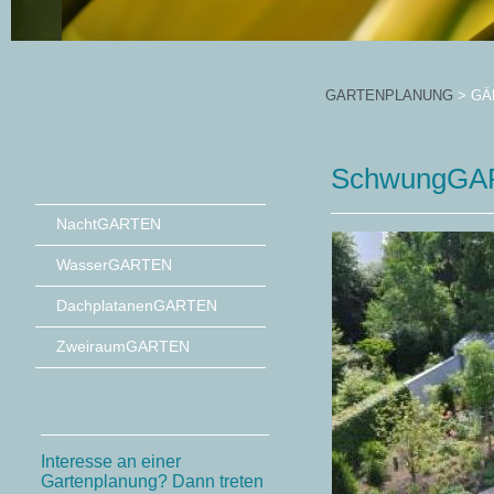
GARTENPLANUNG
>
GÄ
SchwungGAR
NachtGARTEN
WasserGARTEN
DachplatanenGARTEN
ZweiraumGARTEN
Interesse an einer
Gartenplanung? Dann treten