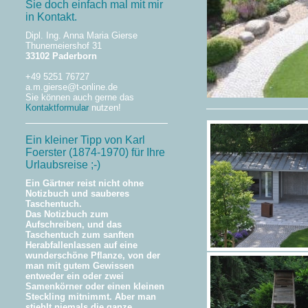
Sie doch einfach mal mit mir
in Kontakt.
Dipl. Ing. Anna Maria Gierse
Thunemeiershof 31
33102 Paderborn
+49 5251 76727
a.m.gierse@t-online.de
Sie können auch gerne das
Kontaktformular
nutzen!
Ein kleiner Tipp von Karl
Foerster (1874-1970) für Ihre
Urlaubsreise ;-)
Ein Gärtner reist nicht ohne
Notizbuch und sauberes
Taschentuch.
Das Notizbuch zum
Aufschreiben, und das
Taschentuch zum sanften
Herabfallenlassen auf eine
wunderschöne Pflanze, von der
man mit gutem Gewissen
entweder ein oder zwei
Samenkörner oder einen kleinen
Steckling mitnimmt. Aber man
stiehlt niemals die ganze