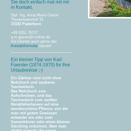
Sie doch einfach mal mit mir
in Kontakt.
Dipl. Ing. Anna Maria Gierse
Thunemeiershof 31
33102 Paderborn
+49 5251 76727
a.m.gierse@t-online.de
Sie können auch gerne das
Kontaktformular
nutzen!
Ein kleiner Tipp von Karl
Foerster (1874-1970) für Ihre
Urlaubsreise ;-)
Ein Gärtner reist nicht ohne
Notizbuch und sauberes
Taschentuch.
Das Notizbuch zum
Aufschreiben, und das
Taschentuch zum sanften
Herabfallenlassen auf eine
wunderschöne Pflanze, von der
man mit gutem Gewissen
entweder ein oder zwei
Samenkörner oder einen kleinen
Steckling mitnimmt. Aber man
stiehlt niemals die ganze